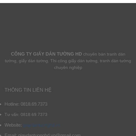
CÔNG TY GIẤY DÁN TƯỜNG HD
chuyên bán tranh dán
tường, giấy dán tường. Thi công giấy dán tường, tranh dán tường
chuyên nghiệp
THÔNG TIN LIÊN HỆ
Hotline: 0818.69.7373
Tư vấn: 0818.69.7373
Website:
giaydantuonghd.vn
Email: giaydantuonghd.vn@gmail.com