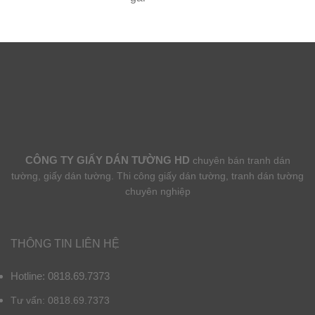
CÔNG TY GIẤY DÁN TƯỜNG HD
chuyên bán tranh dán
tường, giấy dán tường. Thi công giấy dán tường, tranh dán tường
chuyên nghiệp
THÔNG TIN LIÊN HỆ
Hotline: 0818.69.7373
Tư vấn: 0818.69.7373