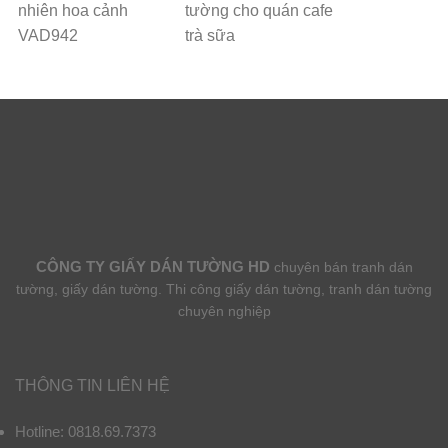
nhiên hoa cảnh
tường cho quán cafe
VAD942
trà sữa
CÔNG TY GIẤY DÁN TƯỜNG HD
chuyên bán tranh dán
tường, giấy dán tường. Thi công giấy dán tường, tranh dán tường
chuyên nghiệp
THÔNG TIN LIÊN HỆ
Hotline: 0818.69.7373