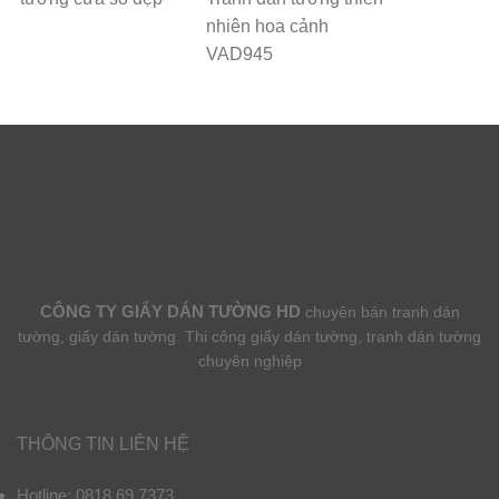
nhiên hoa cảnh
VAD945
CÔNG TY GIẤY DÁN TƯỜNG HD
chuyên bán tranh dán
tường, giấy dán tường. Thi công giấy dán tường, tranh dán tường
chuyên nghiệp
THÔNG TIN LIÊN HỆ
Hotline: 0818.69.7373