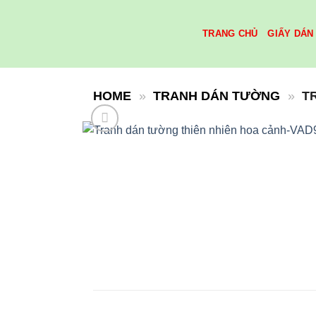
Skip
to
TRANG CHỦ
GIẤY DÁN
content
HOME
»
TRANH DÁN TƯỜNG
»
T