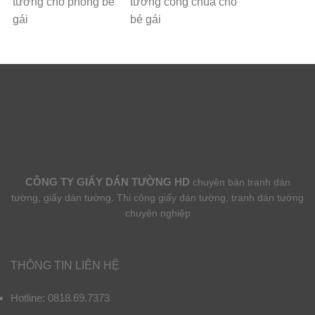
tường cho phòng bé
tường công chúa cho
gái
bé gái
CÔNG TY GIẤY DÁN TƯỜNG HD
chuyên bán tranh dán
tường, giấy dán tường. Thi công giấy dán tường, tranh dán tường
chuyên nghiệp
THÔNG TIN LIÊN HỆ
Hotline: 0818.69.7373