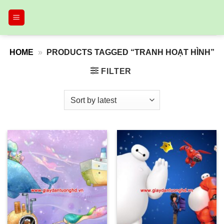
Skip
to
content
HOME
»
PRODUCTS TAGGED “TRANH HOẠT HÌNH”
FILTER