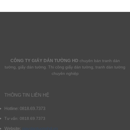
CÔNG TY GIẤY DÁN TƯỜNG HD
chuyên bán tranh dán
tường, giấy dán tường. Thi công giấy dán tường, tranh dán tường
chuyên nghiệp
THÔNG TIN LIÊN HỆ
Hotline: 0818.69.7373
Tư vấn: 0818.69.7373
Website:
giaydantuonghd.vn