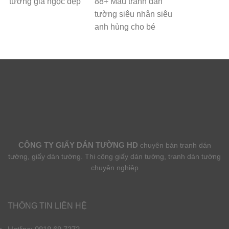
tường giả ngọc đẹp
88+ Mẫu tranh dán
tường siêu nhân siêu
anh hùng cho bé
CÔNG TY GIẤY DÁN TƯỜNG HD
chuyên bán tranh dán
tường, giấy dán tường. Thi công giấy dán tường, tranh dán tường
chuyên nghiệp
THÔNG TIN LIÊN HỆ