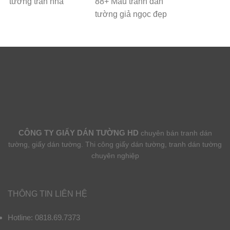
tường trần nhà
88+ Mẫu tranh dán
tường giả ngọc đẹp
CÔNG TY GIẤY DÁN TƯỜNG HD
chuyên bán tranh dán
tường, giấy dán tường. Thi công giấy dán tường, tranh dán tường
chuyên nghiệp
THÔNG TIN LIÊN HỆ
Hotline: 0818.69.7373