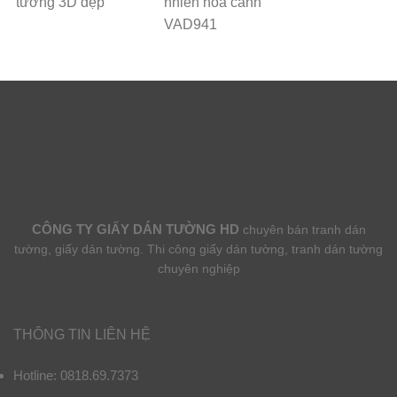
tường 3D đẹp
nhiên hoa cảnh
VAD941
CÔNG TY GIẤY DÁN TƯỜNG HD
chuyên bán tranh dán
tường, giấy dán tường. Thi công giấy dán tường, tranh dán tường
chuyên nghiệp
THÔNG TIN LIÊN HỆ
Hotline: 0818.69.7373