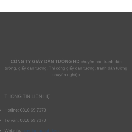
CÔNG TY GIẤY DÁN TƯỜNG HD
chuyên bán tranh dán
tường, giấy dán tường. Thi công giấy dán tường, tranh dán tường
chuyên nghiệp
THÔNG TIN LIÊN HỆ
Hotline: 0818.69.7373
Tư vấn: 0818.69.7373
Website:
giaydantuonghd.vn