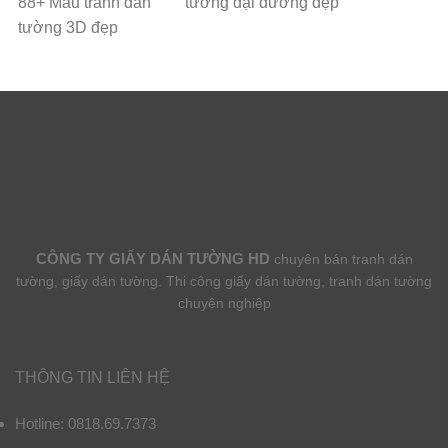
88+ Mẫu tranh dán
tường đại dương đẹp
tường 3D đẹp
CÔNG TY GIẤY DÁN TƯỜNG HD
chuyên bán tranh dán
tường, giấy dán tường. Thi công giấy dán tường, tranh dán tường
chuyên nghiệp
THÔNG TIN LIÊN HỆ
Hotline: 0818.69.7373