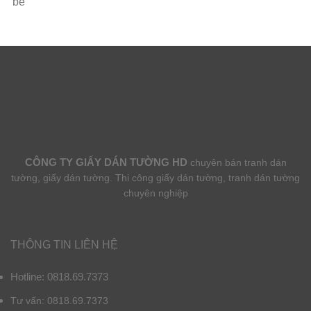
bé
CÔNG TY GIẤY DÁN TƯỜNG HD
chuyên bán tranh dán
tường, giấy dán tường. Thi công giấy dán tường, tranh dán tường
chuyên nghiệp
THÔNG TIN LIÊN HỆ
Hotline: 0818.69.7373
Tư vấn: 0818.69.7373