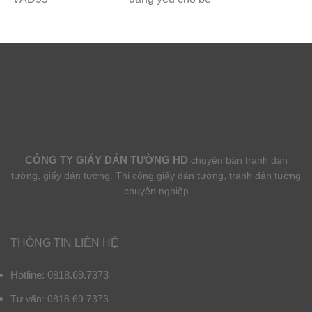
CÔNG TY GIẤY DÁN TƯỜNG HD
chuyên bán tranh dán
tường, giấy dán tường. Thi công giấy dán tường, tranh dán tường
chuyên nghiệp
THÔNG TIN LIÊN HỆ
Hotline: 0818.69.7373
Tư vấn: 0818.69.7373