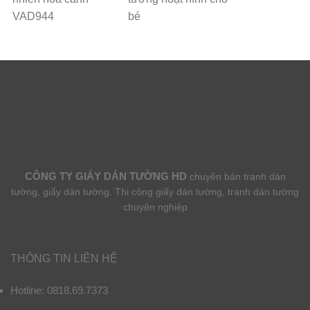
VAD944
bé
CÔNG TY GIẤY DÁN TƯỜNG HD
chuyên bán tranh dán
tường, giấy dán tường. Thi công giấy dán tường, tranh dán tường
chuyên nghiệp
THÔNG TIN LIÊN HỆ
Hotline: 0818.69.7373