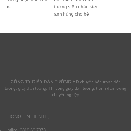
bé
tường siêu nhân siêu
anh hùng cho bé
CÔNG TY GIẤY DÁN TƯỜNG HD
chuyên bán tranh dán
tường, giấy dán tường. Thi công giấy dán tường, tranh dán tường
chuyên nghiệp
THÔNG TIN LIÊN HỆ
Hotline: 0818.69.7373