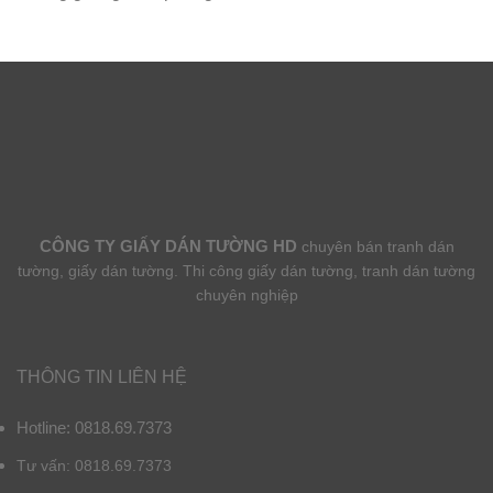
CÔNG TY GIẤY DÁN TƯỜNG HD
chuyên bán tranh dán
tường, giấy dán tường. Thi công giấy dán tường, tranh dán tường
chuyên nghiệp
THÔNG TIN LIÊN HỆ
Hotline: 0818.69.7373
Tư vấn: 0818.69.7373