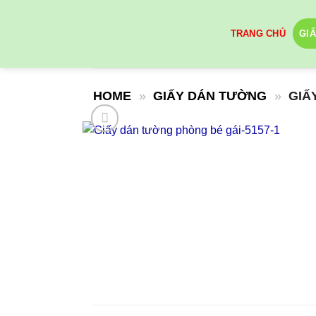
Skip
to
TRANG CHỦ
GI
content
HOME
»
GIẤY DÁN TƯỜNG
»
GIẤ