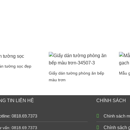
án tường sọc đẹp
Giấy dán tường phòng ăn bếp
Mẫu g
màu trơn
G TIN LIÊN HỆ
CHÍNH SÁCH
tline: 0818.69.7373
Chính sách m
Chính sách 
ư vấn: 0818.69.7373