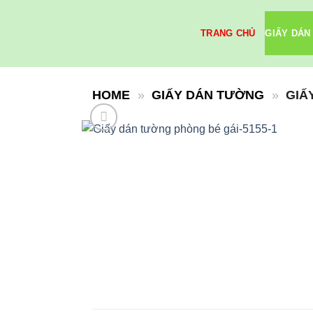
Skip
to
TRANG CHỦ
GIẤY DÁN
content
HOME
»
GIẤY DÁN TƯỜNG
»
GIẤ