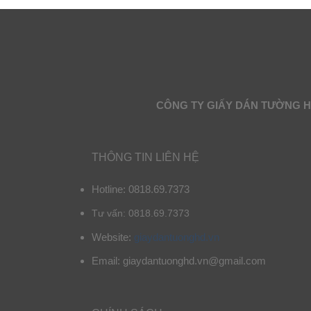
CÔNG TY GIẤY DÁN TƯỜNG 
THÔNG TIN LIÊN HỆ
Hotline: 0818.69.7373
Tư vấn: 0818.69.7373
Website:
giaydantuonghd.vn
Email: giaydantuonghd.vn@gmail.com