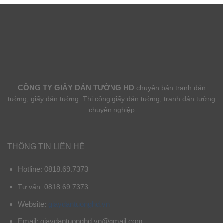
CÔNG TY GIẤY DÁN TƯỜNG HD
chuyên bán tranh dán
tường, giấy dán tường. Thi công giấy dán tường, tranh dán tường
chuyên nghiệp
THÔNG TIN LIÊN HỆ
Hotline: 0818.69.7373
Tư vấn: 0818.69.7373
Website:
giaydantuonghd.vn
Email: giaydantuonghd.vn@gmail.com