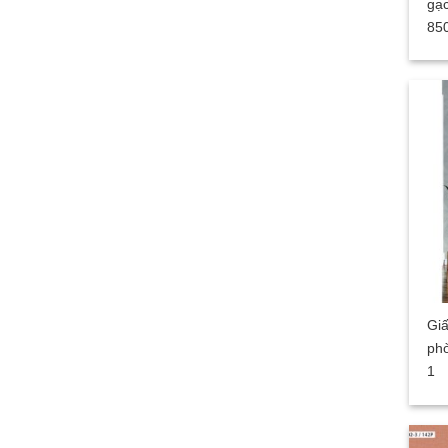
gạ
85
Giấ
ph
1