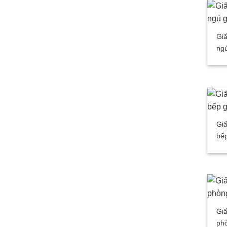
Gi
ngủ
Gi
bếp
Giấ
ph