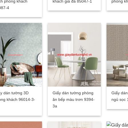
ch phòng khách
khách giả đá 85047-1
phòng k
087-4
y dán tường 3D
Giấy dán tường phòng
Giấy dán
òng khách 96014-3-
ăn bếp màu trơn 9394-
ngủ sọc 
3a