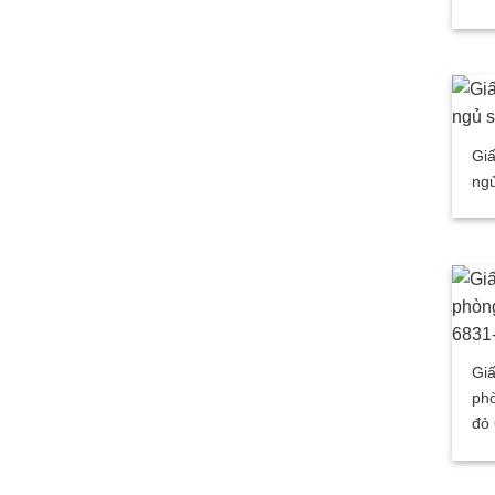
Gi
ngủ
Giấ
ph
đỏ