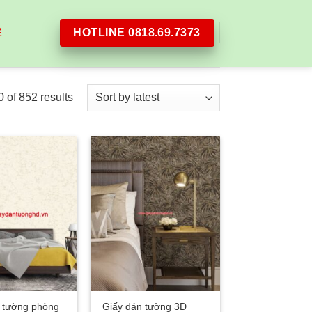
HOTLINE 0818.69.7373
Ệ
Sorted
of 852 results
by
latest
 tường phòng
Giấy dán tường 3D