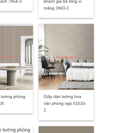
hách 7954-3
khách giả bê tông xi
măng 2663-2
 tường phòng
Giấy dán tường hoa
18
văn phòng ngủ 61010-
2