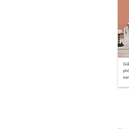
Giấ
ph
san