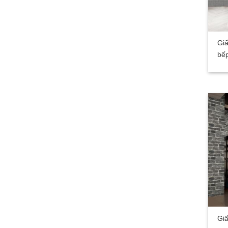
Gi
bếp
Giấ