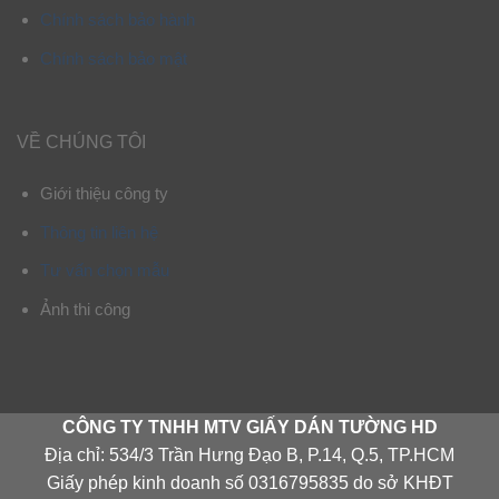
Chính sách bảo hành
Chính sách bảo mật
VỀ CHÚNG TÔI
Giới thiệu công ty
Thông tin liên hệ
Tư vấn chọn mẫu
Ảnh thi công
CÔNG TY TNHH MTV GIẤY DÁN TƯỜNG HD
Địa chỉ: 534/3 Trần Hưng Đạo B, P.14, Q.5, TP.HCM
Giấy phép kinh doanh số 0316795835 do sở KHĐT