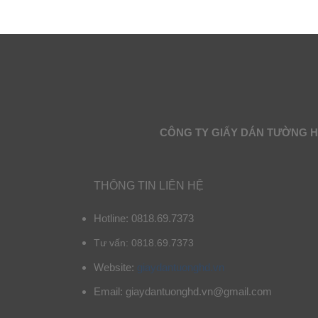
CÔNG TY GIẤY DÁN TƯỜNG 
THÔNG TIN LIÊN HỆ
Hotline: 0818.69.7373
Tư vấn: 0818.69.7373
Website:
giaydantuonghd.vn
Email: giaydantuonghd.vn@gmail.com