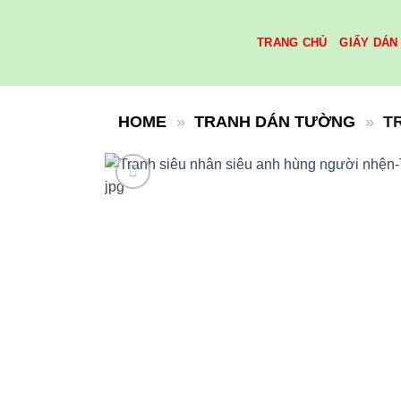
Skip
to
TRANG CHỦ
GIẤY DÁN
content
HOME
»
TRANH DÁN TƯỜNG
»
T