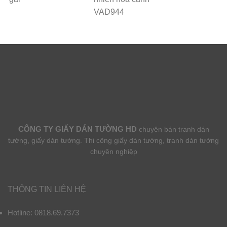
VAD944
CÔNG TY GIẤY DÁN TƯỜNG HD
chuyên bán tranh dán
tường, giấy dán tường. Thi công giấy dán tường, tranh dán tường
chuyên nghiệp
THÔNG TIN LIÊN HỆ
Hotline: 0818.69.7373