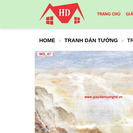
Skip
to
TRANG CHỦ
GI
content
HOME
»
TRANH DÁN TƯỜNG
»
T