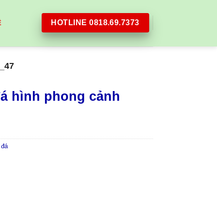
HOTLINE 0818.69.7373
Ệ
_47
đá hình phong cảnh
 đá