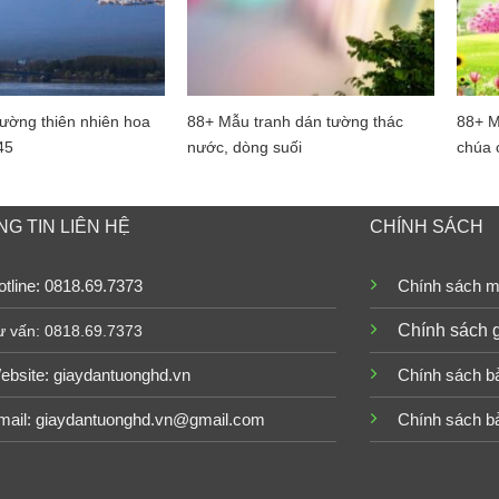
ường thiên nhiên hoa
88+ Mẫu tranh dán tường thác
88+ M
45
nước, dòng suối
chúa 
G TIN LIÊN HỆ
CHÍNH SÁCH
tline: 0818.69.7373
Chính sách m
Chính sách 
ư vấn: 0818.69.7373
ebsite:
giaydantuonghd.vn
Chính sách b
mail: giaydantuonghd.vn@gmail.com
Chính sách b