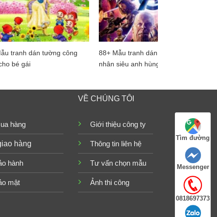
ẫu tranh dán tường công
88+ Mẫu tranh dán tường siêu
cho bé gái
nhân siêu anh hùng cho bé
VỀ CHÚNG TÔI
ua hàng
Giới thiệu công ty
Tìm đường
giao hàng
Thông tin liên hệ
ảo hành
Tư vấn chọn mẫu
Messenger
ảo mật
Ảnh thi công
0818697373