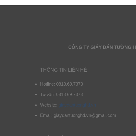
CÔNG TY GIẤY DÁN TƯỜNG 
THÔNG TIN LIÊN HỆ
Hotline: 0818.69.7373
Tư vấn: 0818.69.7373
Website:
giaydantuonghd.vn
Email: giaydantuonghd.vn@gmail.com