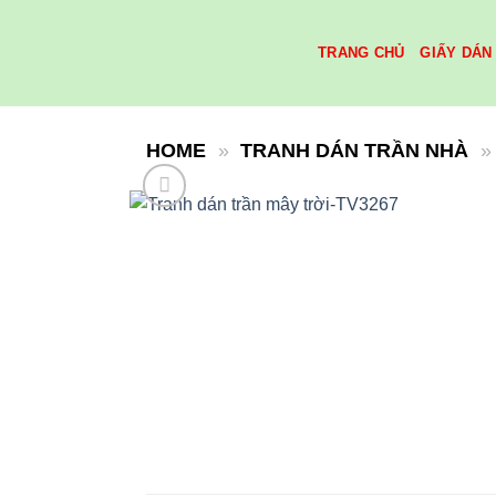
Skip
to
TRANG CHỦ
GIẤY DÁN
content
HOME
»
TRANH DÁN TRẦN NHÀ