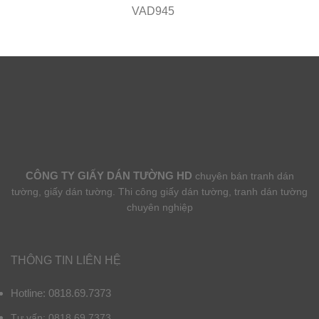
VAD945
CÔNG TY GIẤY DÁN TƯỜNG HD
chuyên bán tranh dán
tường, giấy dán tường. Thi công giấy dán tường, tranh dán tường
chuyên nghiệp
THÔNG TIN LIÊN HỆ
Hotline: 0818.69.7373
Tư vấn: 0818.69.7373