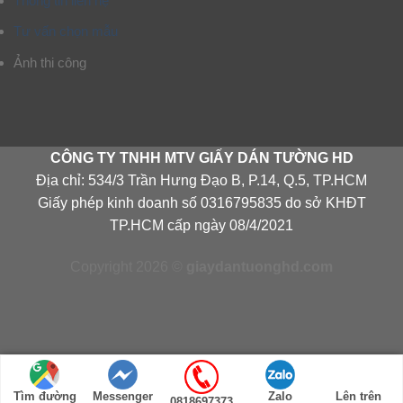
Thông tin liên hệ
Tư vấn chọn mẫu
Ảnh thi công
CÔNG TY TNHH MTV GIẤY DÁN TƯỜNG HD
Địa chỉ: 534/3 Trần Hưng Đạo B, P.14, Q.5, TP.HCM
Giấy phép kinh doanh số 0316795835 do sở KHĐT
TP.HCM cấp ngày 08/4/2021
Copyright 2026 ©
giaydantuonghd.com
Tìm đường
Messenger
Zalo
Lên trên
0818697373