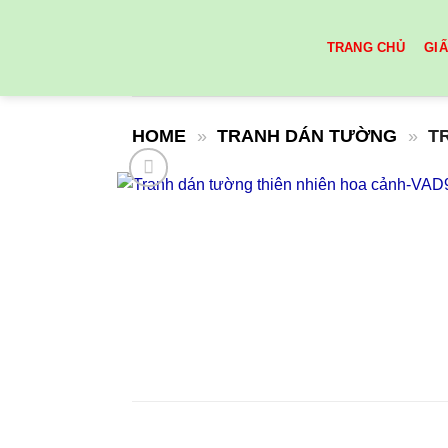
Skip
to
TRANG CHỦ
GI
content
HOME
»
TRANH DÁN TƯỜNG
»
T