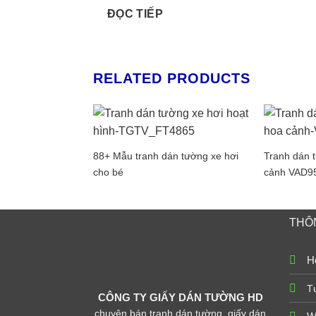
ĐỌC TIẾP
RELATED PRODUCTS
88+ Mẫu tranh dán tường xe hơi
Tranh dán t
cho bé
cảnh VAD9
THÔN
Ho
T
CÔNG TY GIẤY DÁN TƯỜNG HD
chuyên bán tranh dán tường, giấy dán