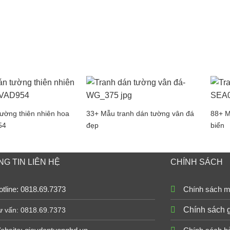
ường thiên nhiên hoa
33+ Mẫu tranh dán tường vân đá
88+ M
54
đẹp
biển
G TIN LIÊN HỆ
CHÍNH SÁCH
tline: 0818.69.7373
Chính sách m
Chính sách 
ư vấn: 0818.69.7373