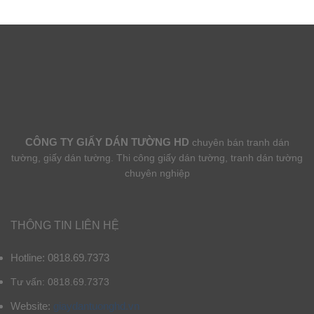
CÔNG TY GIẤY DÁN TƯỜNG HD
chuyên bán tranh dán
tường, giấy dán tường. Thi công giấy dán tường, tranh dán tường
chuyên nghiệp
THÔNG TIN LIÊN HỆ
Hotline: 0818.69.7373
Tư vấn: 0818.69.7373
Website:
giaydantuonghd.vn