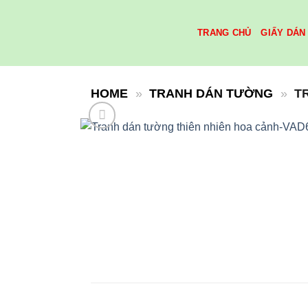
Skip
to
TRANG CHỦ
GIẤY DÁN
content
HOME
»
TRANH DÁN TƯỜNG
»
T