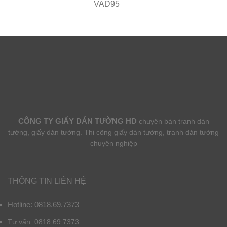
VAD95
CÔNG TY GIẤY DÁN TƯỜNG HD
chuyên bán tranh dán
tường, giấy dán tường. Thi công giấy dán tường, tranh dán tường
chuyên nghiệp
THÔNG TIN LIÊN HỆ
Hotline: 0818.69.7373
Tư vấn: 0818.69.7373