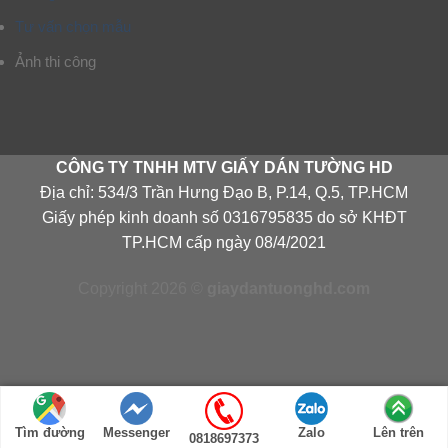
Tư vấn chọn mẫu
Ảnh thi công
CÔNG TY TNHH MTV GIẤY DÁN TƯỜNG HD
Địa chỉ: 534/3 Trần Hưng Đạo B, P.14, Q.5, TP.HCM
Giấy phép kinh doanh số 0316795835 do sở KHĐT
TP.HCM cấp ngày 08/4/2021
Copyright 2026 ©
giaydantuonghd.com
Tìm đường
Messenger
Zalo
Lên trên
0818697373