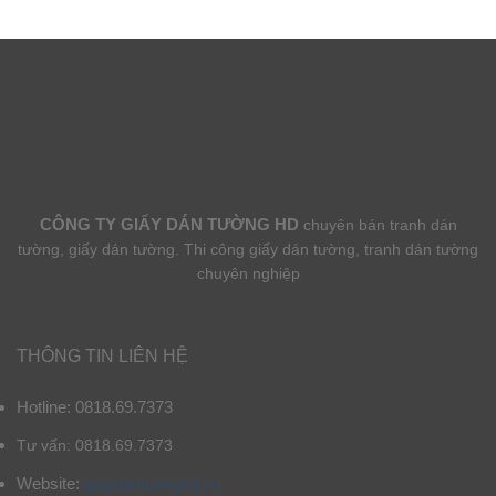
CÔNG TY GIẤY DÁN TƯỜNG HD
chuyên bán tranh dán
tường, giấy dán tường. Thi công giấy dán tường, tranh dán tường
chuyên nghiệp
THÔNG TIN LIÊN HỆ
Hotline: 0818.69.7373
Tư vấn: 0818.69.7373
Website:
giaydantuonghd.vn