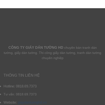
CÔNG TY GIẤY DÁN TƯỜNG HD
chuyên bán tranh dán
tường, giấy dán tường. Thi công giấy dán tường, tranh dán tường
chuyên nghiệp
THÔNG TIN LIÊN HỆ
Hotline: 0818.69.7373
Tư vấn: 0818.69.7373
Website:
giaydantuonghd.vn