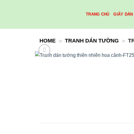
Skip
to
TRANG CHỦ
GIẤY DÁN
content
HOME
»
TRANH DÁN TƯỜNG
»
T