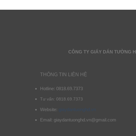
CÔNG TY GIẤY DÁN TƯỜNG 
THÔNG TIN LIÊN HỆ
Hotline: 0818.69.7373
Tư vấn: 0818.69.7373
Website:
giaydantuonghd.vn
Email: giaydantuonghd.vn@gmail.com