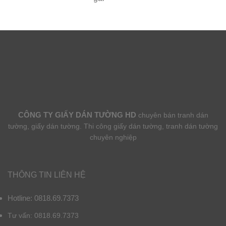
CÔNG TY GIẤY DÁN TƯỜNG HD
chuyên bán tranh dán
tường, giấy dán tường. Thi công giấy dán tường, tranh dán tường
chuyên nghiệp
THÔNG TIN LIÊN HỆ
Hotline: 0818.69.7373
Tư vấn: 0818.69.7373