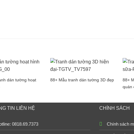
anh dán tường hoạt
88+ Mẫu tranh dán tường 3D đẹp
88+ M
é
quán 
G TIN LIÊN HỆ
CHÍNH SÁCH
tline: 0818.69.7373
Chính sách m