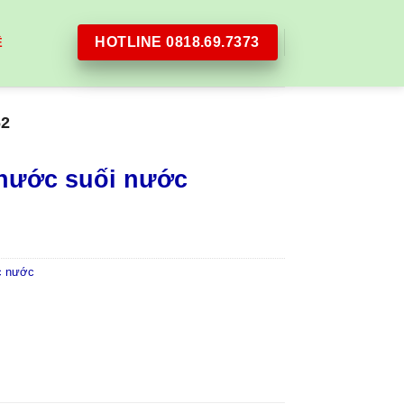
HOTLINE 0818.69.7373
Ệ
2
 nước suối nước
c nước