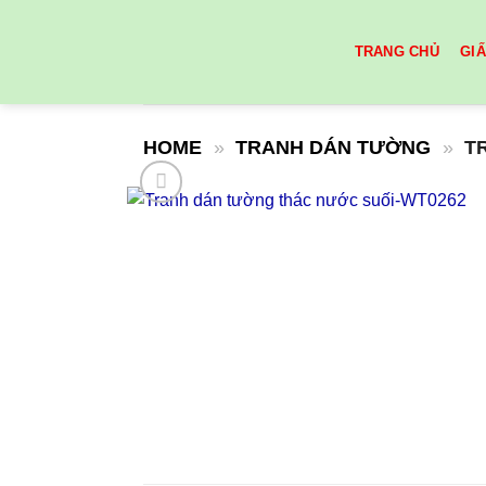
Skip
to
TRANG CHỦ
GI
content
HOME
»
TRANH DÁN TƯỜNG
»
T