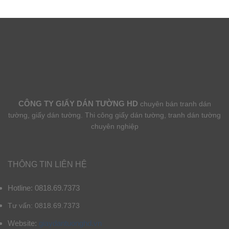
CÔNG TY GIẤY DÁN TƯỜNG HD
chuyên bán tranh dán
tường, giấy dán tường. Thi công giấy dán tường, tranh dán tường
chuyên nghiệp
THÔNG TIN LIÊN HỆ
Hotline: 0818.69.7373
Tư vấn: 0818.69.7373
Website:
giaydantuonghd.vn