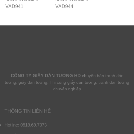
VAD941
VAD944
CÔNG TY GIẤY DÁN TƯỜNG HD
chuyên bán tranh dán
tường, giấy dán tường. Thi công giấy dán tường, tranh dán tường
chuyên nghiệp
THÔNG TIN LIÊN HỆ
Hotline: 0818.69.7373