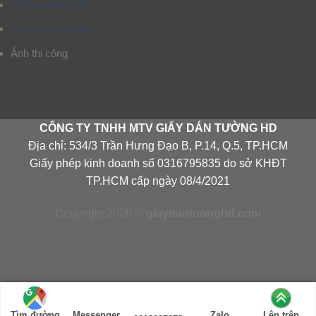
Thông tin liên hệ
Tư vấn chọn mẫu
Ảnh thi công
CÔNG TY TNHH MTV GIẤY DÁN TƯỜNG HD
Địa chỉ: 534/3 Trần Hưng Đạo B, P.14, Q.5, TP.HCM
Giấy phép kinh doanh số 0316795835 do sở KHĐT
TP.HCM cấp ngày 08/4/2021
Copyright 2026 ©
giaydantuonghd.com
Tìm đường
Messenger
Zalo
Lên trên