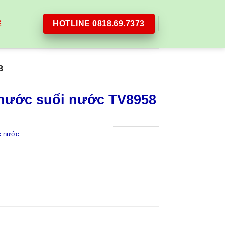
HOTLINE 0818.69.7373
Ệ
8
 nước suối nước TV8958
c nước