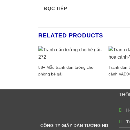
ĐỌC TIẾP
RELATED PRODUCTS
88+ Mẫu tranh dán tường cho
Tranh dán t
phòng bé gái
cảnh VAD9
THÔN
Ho
T
CÔNG TY GIẤY DÁN TƯỜNG HD