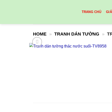
Skip
to
TRANG CHỦ
GI
content
HOME
»
TRANH DÁN TƯỜNG
»
T