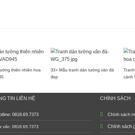
ường thiên nhiên hoa
33+ Mẫu tranh dán tường vân đá
Tranh
45
đẹp
cảnh
G TIN LIÊN HỆ
CHÍNH SÁCH
tline: 0818.69.7373
Chính sách m
Chính sách 
ư vấn: 0818.69.7373