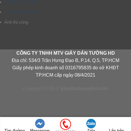
Thông tin liên hệ
Tư vấn chọn mẫu
Ảnh thi công
CÔNG TY TNHH MTV GIẤY DÁN TƯỜNG HD
Địa chỉ: 534/3 Trần Hưng Đạo B, P.14, Q.5, TP.HCM
Giấy phép kinh doanh số 0316795835 do sở KHĐT
TP.HCM cấp ngày 08/4/2021
Copyright 2026 ©
giaydantuonghd.com
Tìm đường
Messenger
Zalo
Lên trên