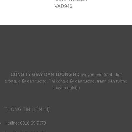
VAD946
CÔNG TY GIẤY DÁN TƯỜNG HD
chuyên bán tranh dán
tường, giấy dán tường. Thi công giấy dán tường, tranh dán tường
chuyên nghiệp
THÔNG TIN LIÊN HỆ
Hotline: 0818.69.7373