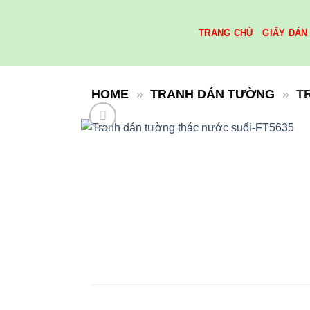
Skip
to
TRANG CHỦ
GIẤY DÁN
content
HOME
»
TRANH DÁN TƯỜNG
»
T