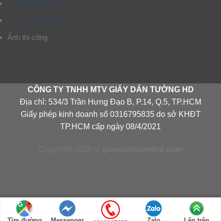
Thông tin liên hệ
Tư vấn chọn mẫu
Ảnh thi công
CÔNG TY TNHH MTV GIẤY DÁN TƯỜNG HD
Địa chỉ: 534/3 Trần Hưng Đạo B, P.14, Q.5, TP.HCM
Giấy phép kinh doanh số 0316795835 do sở KHĐT
TP.HCM cấp ngày 08/4/2021
Copyright 2026 ©
giaydantuonghd.com
Tìm đường
Messenger
Zalo
Lên trên