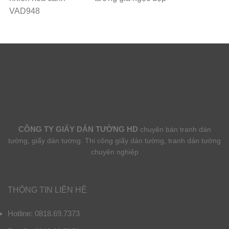
VAD948
CÔNG TY GIẤY DÁN TƯỜNG HD
chuyên bán tranh dán
tường, giấy dán tường. Thi công giấy dán tường, tranh dán tường
chuyên nghiệp
THÔNG TIN LIÊN HỆ
Hotline: 0818.69.7373