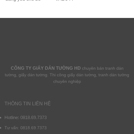
CÔNG TY GIẤY DÁN TƯỜNG HD
chuyên bán tranh dán
tường, giấy dán tường. Thi công giấy dán tường, tranh dán tường
chuyên nghiệp
THÔNG TIN LIÊN HỆ
Hotline: 0818.69.7373
Tư vấn: 0818.69.7373