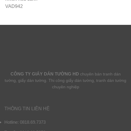
VAD942
CÔNG TY GIẤY DÁN TƯỜNG HD
chuyên bán tranh dán
tường, giấy dán tường. Thi công giấy dán tường, tranh dán tường
chuyên nghiệp
THÔNG TIN LIÊN HỆ
Hotline: 0818.69.7373