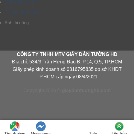
Thông tin liên hệ
Tư vấn chọn mẫu
Ảnh thi công
CÔNG TY TNHH MTV GIẤY DÁN TƯỜNG HD
Địa chỉ: 534/3 Trần Hưng Đạo B, P.14, Q.5, TP.HCM
Giấy phép kinh doanh số 0316795835 do sở KHĐT
TP.HCM cấp ngày 08/4/2021
Copyright 2026 ©
giaydantuonghd.com
Tìm đường
Messenger
Zalo
Lên trên