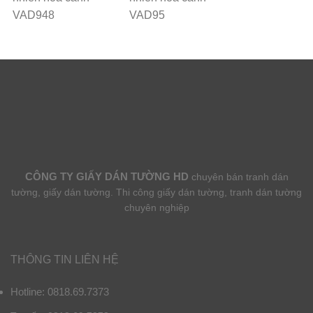
VAD948
VAD95
CÔNG TY GIẤY DÁN TƯỜNG HD
chuyên bán tranh dán
tường, giấy dán tường. Thi công giấy dán tường, tranh dán tường
chuyên nghiệp
THÔNG TIN LIÊN HỆ
Hotline: 0818.69.7373