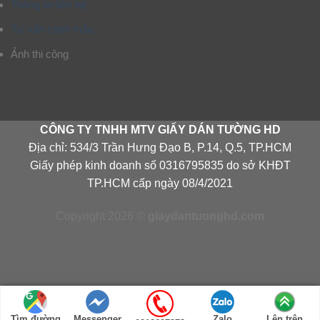
Thông tin liên hệ
Tư vấn chọn mẫu
Ảnh thi công
CÔNG TY TNHH MTV GIẤY DÁN TƯỜNG HD
Địa chỉ: 534/3 Trần Hưng Đạo B, P.14, Q.5, TP.HCM
Giấy phép kinh doanh số 0316795835 do sở KHĐT
TP.HCM cấp ngày 08/4/2021
Copyright 2026 ©
giaydantuonghd.com
Tìm đường
Messenger
Zalo
Lên trên