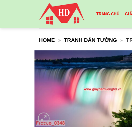
Skip
to
TRANG CHỦ
GI
content
HOME
»
TRANH DÁN TƯỜNG
»
T