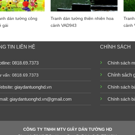
anh dán tường công
Tranh dán tường thiên nhiên hoa
Tranh
 gái
cảnh VAD943
cảnh
G TIN LIÊN HỆ
CHÍNH SÁCH
tline: 0818.69.7373
Chính sách m
Chính sách 
ư vấn: 0818.69.7373
ebsite:
giaydantuonghd.vn
Chính sách b
mail: giaydantuonghd.vn@gmail.com
Chính sách b
CÔNG TY TNHH MTV GIẤY DÁN TƯỜNG HD