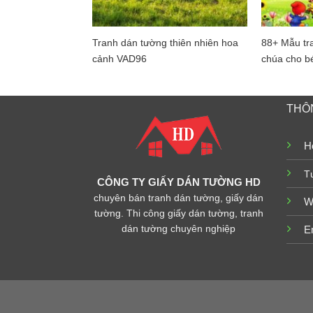
Tranh dán tường thiên nhiên hoa
88+ Mẫu tr
cảnh VAD96
chúa cho bé
THÔN
Ho
T
CÔNG TY GIẤY DÁN TƯỜNG HD
chuyên bán tranh dán tường, giấy dán
W
tường. Thi công giấy dán tường, tranh
dán tường chuyên nghiệp
E