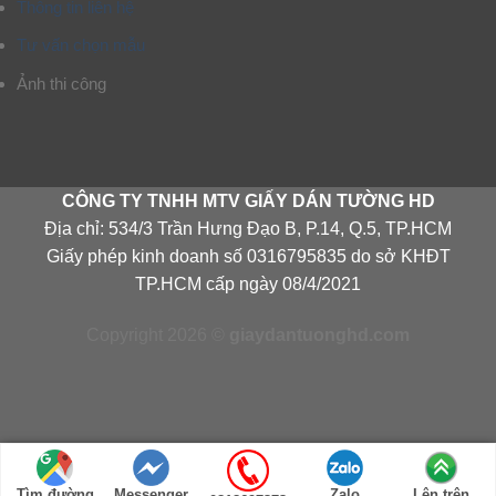
Thông tin liên hệ
Tư vấn chọn mẫu
Ảnh thi công
CÔNG TY TNHH MTV GIẤY DÁN TƯỜNG HD
Địa chỉ: 534/3 Trần Hưng Đạo B, P.14, Q.5, TP.HCM
Giấy phép kinh doanh số 0316795835 do sở KHĐT
TP.HCM cấp ngày 08/4/2021
Copyright 2026 ©
giaydantuonghd.com
Tìm đường
Messenger
Zalo
Lên trên