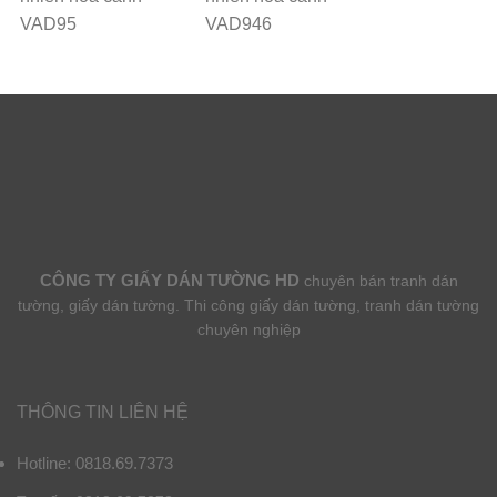
VAD95
VAD946
CÔNG TY GIẤY DÁN TƯỜNG HD
chuyên bán tranh dán
tường, giấy dán tường. Thi công giấy dán tường, tranh dán tường
chuyên nghiệp
THÔNG TIN LIÊN HỆ
Hotline: 0818.69.7373