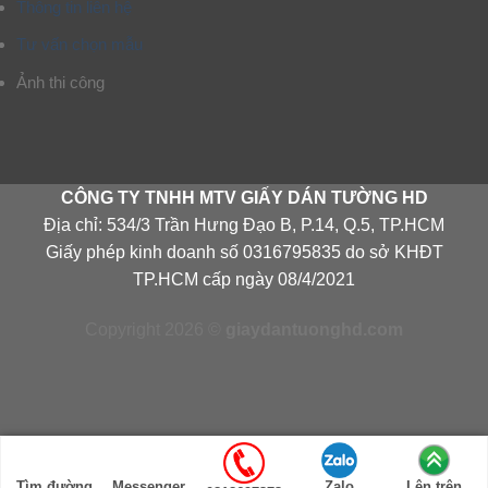
Thông tin liên hệ
Tư vấn chọn mẫu
Ảnh thi công
CÔNG TY TNHH MTV GIẤY DÁN TƯỜNG HD
Địa chỉ: 534/3 Trần Hưng Đạo B, P.14, Q.5, TP.HCM
Giấy phép kinh doanh số 0316795835 do sở KHĐT
TP.HCM cấp ngày 08/4/2021
Copyright 2026 ©
giaydantuonghd.com
Tìm đường
Messenger
Zalo
Lên trên