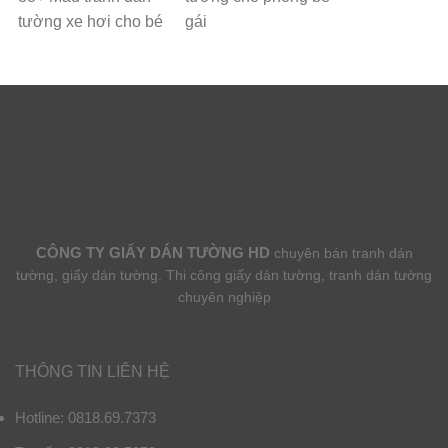
tường xe hơi cho bé
gái
CÔNG TY GIẤY DÁN TƯỜNG HD
chuyên bán tranh dán
tường, giấy dán tường. Thi công giấy dán tường, tranh dán tường
chuyên nghiệp
THÔNG TIN LIÊN HỆ
Hotline: 0818.69.7373