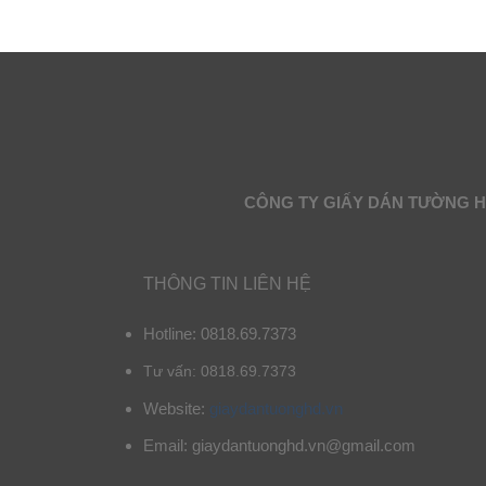
CÔNG TY GIẤY DÁN TƯỜNG 
THÔNG TIN LIÊN HỆ
Hotline: 0818.69.7373
Tư vấn: 0818.69.7373
Website:
giaydantuonghd.vn
Email: giaydantuonghd.vn@gmail.com