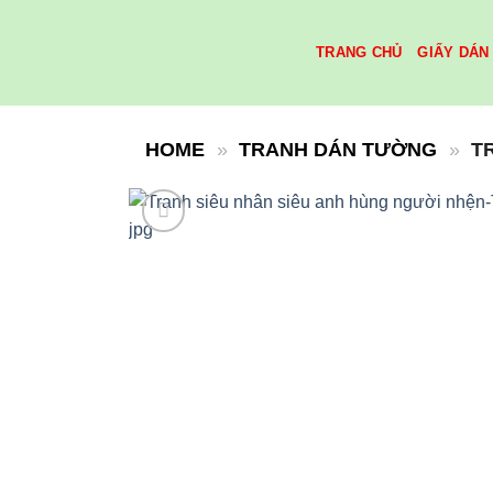
Skip
to
TRANG CHỦ
GIẤY DÁN
content
HOME
»
TRANH DÁN TƯỜNG
»
T